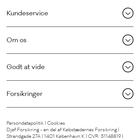
Andre
sider
Kundeservice
Om os
Godt at vide
Forsikringer
Persondatapolitik
|
Cookies
Djøf Forsikring - en del af Købstædernes Forsikring |
Strandgade 27A | 1401 København K | CVR: 51148819 |