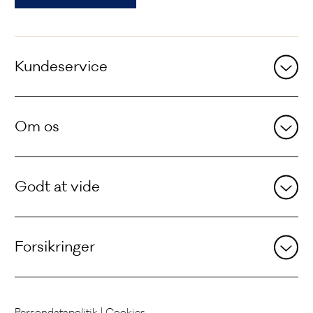
Andre
sider
Kundeservice
Om os
Godt at vide
Forsikringer
Persondatapolitik
|
Cookies