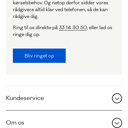
kørselsbehov. Og netop derfor sidder vores
rådgivere altid klar ved telefonen, så de kan
rådgive dig.
Ring til os direkte på
33 14 30 50
, eller lad os
ringe dig op.
Bliv ringet op
Andre
sider
Kundeservice
Om os