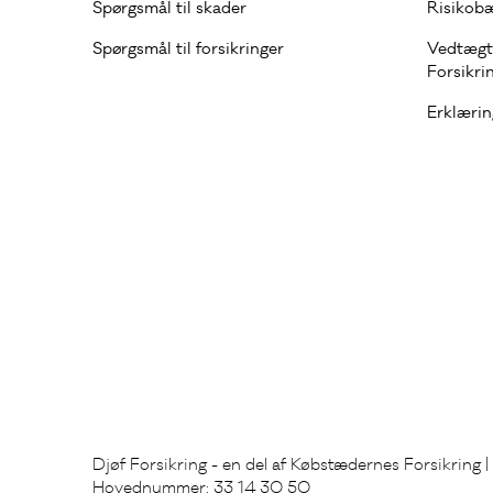
Spørgsmål til skader
Risikobæ
Spørgsmål til forsikringer
Vedtægt
Forsikri
Erklæri
Djøf Forsikring - en del af Købstædernes Forsikring
Hovednummer: 33 14 30 50