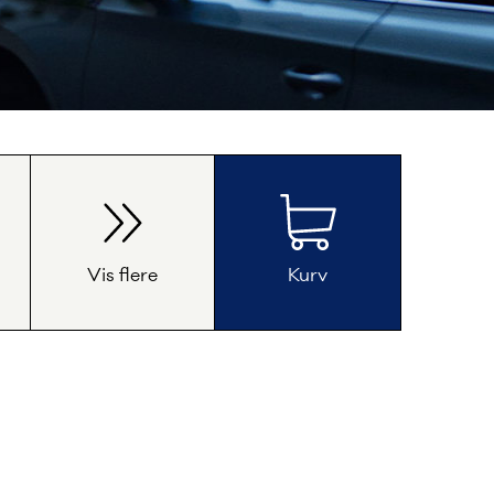
Økonomisikring
Vis flere
Kæledyr
Kurv
Somm