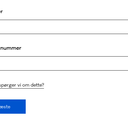
er
stnummer
spørger vi om dette?
æste