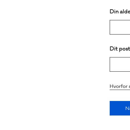
Din ald
Dit po
Hvorfor 
N