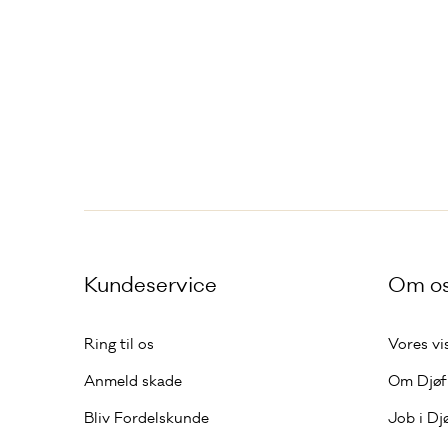
Andre
sider
Kundeservice
Om o
Ring til os
Vores vi
Anmeld skade
Om Djøf 
Bliv Fordelskunde
Job i Dj