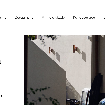
kring
Beregn pris
Anmeld skade
Kundeservice
å
e.