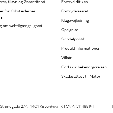
rer, tilsyn og Garantifond
Fortryd dit køb
er for Købstædernes
Fortrydelsesret
ng
Klagevejledning
ng om webtilgængelighed
Opsigelse
Svindelpolitik
Produktinformationer
Vilkår
God skik bekendtgørelsen
Skadesattest til Motor
 | Strandgade 27A | 1401 København K | CVR: 51148819 |