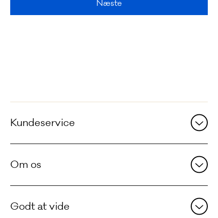
Næste
Andre
sider
Kundeservice
Om os
Godt at vide