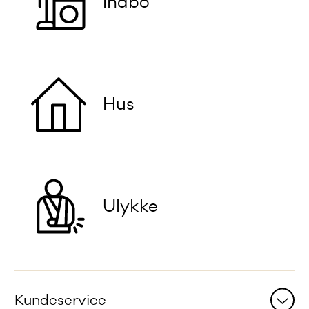
Indbo
Hus
Ulykke
Andre
sider
Kundeservice